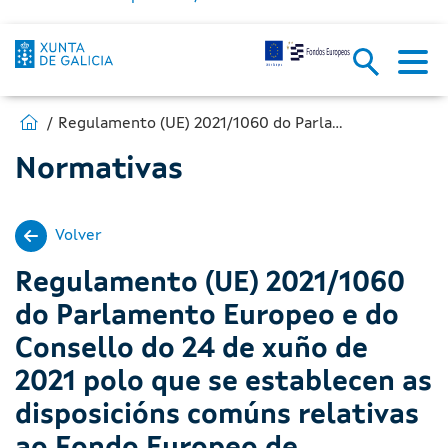
Estás en:
Ir para Fondos Europeos
Regulamento (UE) 2021/1060 do Parlamento Europeo e do Consello do 24 de xuño de 2021 polo que se establecen as disposicións comúns relativas ao Fondo Europeo de Desenvolvemento Rexional, ao Fondo Social Europeo Plus, ao Fondo de Cohesión, ao Fondo de Transición Xusta e ao Fondo Europeo Marítimo, de Pesca e de Acuicultura, así como as normas financeiras para os devanditos Fondos e para o Fondo de Asilo, Migración e Integración, o Fondo de Seguridade Interior e o Instrumento de Apoio Financeiro á Xestión de Fronteiras e a Política de Visados (DOUE 30.06.2021, Serie L)
Normativas
Volver
Regulamento (UE) 2021/1060
do Parlamento Europeo e do
Consello do 24 de xuño de
2021 polo que se establecen as
disposicións comúns relativas