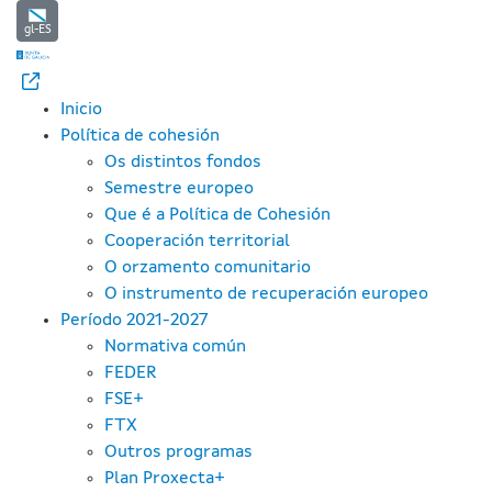
Regulamento (UE) 2021/1060 do 
Skip to Main Content
gl-ES
Inicio
Política de cohesión
Os distintos fondos
Semestre europeo
Que é a Política de Cohesión
Cooperación territorial
O orzamento comunitario
O instrumento de recuperación europeo
Período 2021-2027
Normativa común
FEDER
FSE+
FTX
Outros programas
Plan Proxecta+