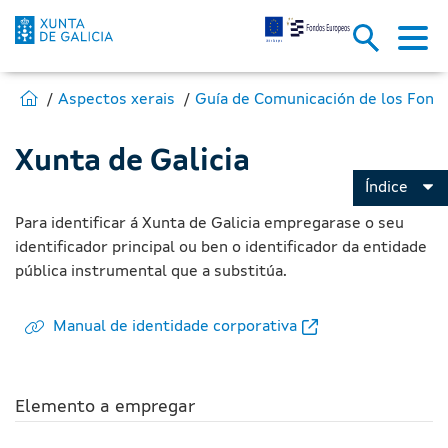
Xunta de Galicia - Fondos Euro
Skip to Main Content
Estás en:
Ir para Fondos Europeos
Aspectos xerais
Xunta de Galicia
Índice
Para identificar á Xunta de Galicia empregarase o seu
identificador principal ou ben o identificador da entidade
pública instrumental que a substitúa.
Manual de identidade corporativa
Elemento a empregar