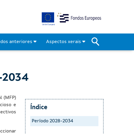
odos anteriores
Aspectos xerais
8-2034
al (MFP)
cioso e
Índice
xectivos
Período 2028-2034
ccionar