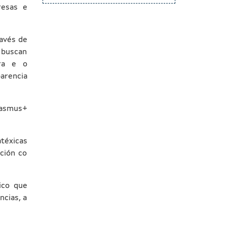
resas e
ravés de
s buscan
ura e o
arencia
rasmus+
atéxicas
ación co
ico que
ncias, a