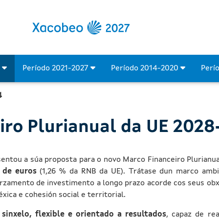
dos Europeos
4
Período 2021-2027
Período 2014-2020
Perí
4
iro Plurianual da UE 202
sentou a súa proposta para o novo Marco Financeiro Plurianu
s de euros
(1,26 % da RNB da UE). Trátase dun marco ambi
orzamento de investimento a longo prazo acorde cos seus ob
ica e cohesión social e territorial.
sinxelo, flexible e orientado a resultados
, capaz de rea