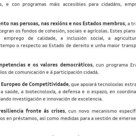
es, e con programas máis accesibles para cidadáns, emp
nto nas persoas, nas rexións e nos Estados membros
, a t
ntegran os fondos de cohesión, sociais e agrícolas. Estes plan
 o emprego de calidade, a inclusión social, a agricult
tempo o respecto ao Estado de dereito e unha maior transp
mpetencias e os valores democráticos
, cun programa E
ios de comunicación e á participación cidadá.
 Europeo de Competitividade
, que apoiará tecnoloxías estr
 a saúde, a biotecnoloxía, a defensa e o espazo, en coordin
ando investigación e innovación de excelencia.
esiliencia fronte ás crises
, cun novo mecanismo específ
ros en préstamos, así como medidas para a xestión de emerxe