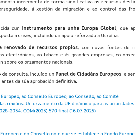
amento incrementa de forma significativa os recursos desti
erseguridade, á xestión da migración e ao control das fro
ecida cun
Instrumento para unha Europa Global
, que ap
sposta a crises, incluíndo un apoio reforzado a Ucraína.
a renovado de recursos propios
, con novas fontes de i
uos electrónicos, ao tabaco e ás grandes empresas, co obxec
ión sobre os orzamentos nacionais.
 de consulta, incluído un
Panel de Cidadáns Europeos
, e se
antes da súa aprobación definitiva.
Europeo, ao Consello Europeo, ao Consello, ao Comité
as rexións. Un orzamento da UE dinámico para as prioridades
2028-2034. COM(2025) 570 final (16.07.2025)
Europeo e do Consello polo que se establece o Fondo Europ