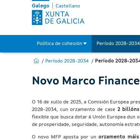
Período 2028-2034 - Fon
Skip to Main Content
Galego
Castellano
Política de cohesión
Período 2028-203
Estás en:
Ir para Fondos Europeos
Período 2028-2034
Período 2028-203
Novo Marco Finance
O 16 de xullo de 2025, a Comisión Europea pre
2028-2034, cun orzamento de case
2 billón
flexible que busca dotar á Unión Europea dun 
de prosperidade, seguridade, autonomía estratéx
O novo MFP aposta por un
orzamento máis 