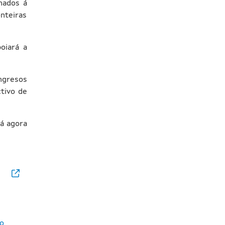
nados á
nteiras
oiará a
ngresos
tivo de
rá agora
eo