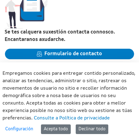
Se tes calquera suxestión contacta connosco.
Encantaranos axudarche.
Formulario de contacto
Empregamos cookies para entregar contido personalizado,
analizar as tendencias, administrar o sitio, rastrexar os
movementos de usuario no sitio e recoller información
Xunta de Galicia. Información mantida e publicada na internet
demográfica sobre a nosa base de usuarios no seu
pola Xunta de Galicia
conxunto. Acepta todas as cookies para obter a mellor
Atención á cidadanía
experiencia posible no noso sitio web ou xestione as túas
Accesibilidade
preferencias.
Consulte a Política de privacidade
Aviso legal
#lan
Configuración
Acepta todo
Declinar todo
Mapa do portal