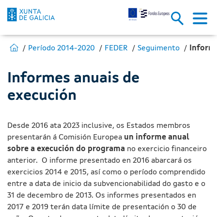
Informes anuais de execución 
Skip to Main Content
Estás en:
Ir para Fondos Europeos
Período 2014-2020
FEDER
Seguimento
Inform
Informes anuais de
execución
Desde 2016 ata 2023 inclusive, os Estados membros
presentarán á Comisión Europea
un informe anual
sobre a execución do programa
no exercicio financeiro
anterior. O informe presentado en 2016 abarcará os
exercicios 2014 e 2015, así como o período comprendido
entre a data de inicio da subvencionabilidad do gasto e o
31 de decembro de 2013. Os informes presentados en
2017 e 2019 terán data límite de presentación o 30 de