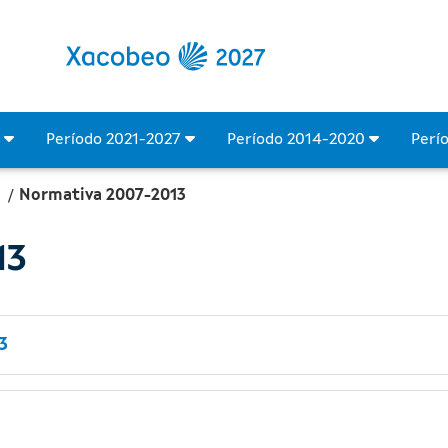
ondos Europeos
4
Período 2021-2027
Período 2014-2020
Perí
Normativa 2007-2013
13
3