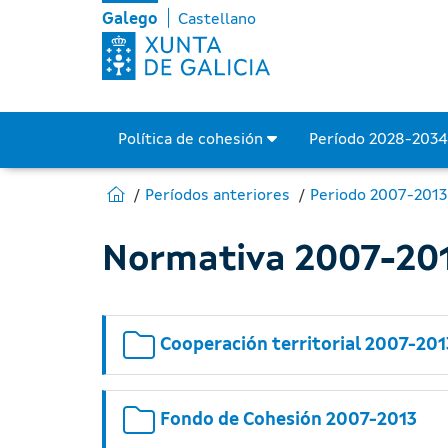
Normativa 2007-2013 - F
Skip to Main Content
Galego
Castellano
Política de cohesión
Período 2028-203
Estás en:
Ir para Fondos Europeos
Períodos anteriores
Periodo 2007-2013
Normativa 2007-20
Cooperación territorial 2007-201
Fondo de Cohesión 2007-2013