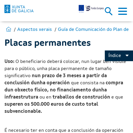
Placas permanentes - Fondos 
Skip to Main Content
Estás en:
Ir para Fondos Europeos
Aspectos xerais
Placas permanentes
Índice
Uso:
O beneficiario deberá colocar, nun lugar ben visible
para o público, unha placa permanente de tamaño
significativo
nun prazo de 3 meses a partir da
conclusión dunha operación
que consista na
compra
dun obxecto físico, no financiamento dunha
infraestrutura
ou en
traballos de construción
e que
superen os 500.000 euros de custo total
subvencionable.
É necesario ter en conta que a conclusión da operación