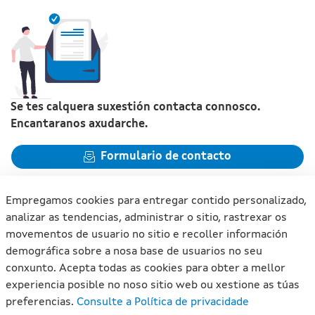
Se tes calquera suxestión contacta connosco.
Encantaranos axudarche.
Formulario de contacto
Empregamos cookies para entregar contido personalizado,
analizar as tendencias, administrar o sitio, rastrexar os
movementos de usuario no sitio e recoller información
Xunta de Galicia. Información mantida e publicada na internet
demográfica sobre a nosa base de usuarios no seu
pola Xunta de Galicia
conxunto. Acepta todas as cookies para obter a mellor
Atención á cidadanía
experiencia posible no noso sitio web ou xestione as túas
Accesibilidade
preferencias.
Consulte a Política de privacidade