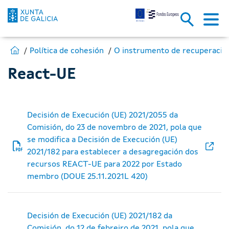
React-UE - Fondos Europeos
Skip to Main Content
Estás en:
Ir para Fondos Europeos
Política de cohesión
React-UE
Decisión de Execución (UE) 2021/2055 da
Comisión, do 23 de novembro de 2021, pola que
se modifica a Decisión de Execución (UE)
2021/182 para establecer a desagregación dos
recursos REACT-UE para 2022 por Estado
membro (DOUE 25.11.2021L 420)
Decisión de Execución (UE) 2021/182 da
Comisión, do 12 de febreiro de 2021, pola que