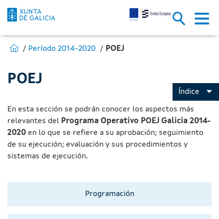
POEJ - Fondos Europeos
Saltar al contenido principal
Estás en:
Ir a Fondos Europeos
Período 2014-2020
POEJ
POEJ
Índice
En esta sección se podrán conocer los aspectos más
relevantes del
Programa Operativo POEJ Galicia 2014-
2020
en lo que se refiere a su aprobación; seguimiento
de su ejecución; evaluación y sus procedimientos y
sistemas de ejecución.
Programación