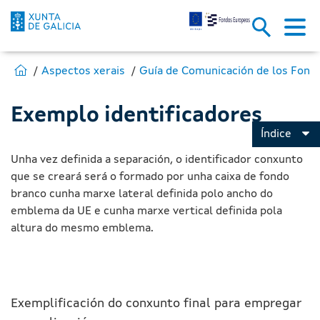
Exemplo de identificadores - 
Skip to Main Content
Estás en:
Ir para Fondos Europeos
Aspectos xerais
Exemplo identificadores
Índice
Unha vez definida a separación, o identificador conxunto
que se creará será o formado por unha caixa de fondo
branco cunha marxe lateral definida polo ancho do
emblema da UE e cunha marxe vertical definida pola
altura do mesmo emblema.
Exemplificación do conxunto final para empregar