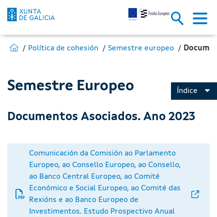
Documentos Asociados. Ano 20
Skip to Main Content
Estás en:
Ir para Fondos Europeos
Política de cohesión
Semestre europeo
Documen
Semestre Europeo
Índice
Documentos Asociados. Ano 2023
Comunicación da Comisión ao Parlamento
Europeo, ao Consello Europeo, ao Consello,
ao Banco Central Europeo, ao Comité
Económico e Social Europeo, ao Comité das
Rexións e ao Banco Europeo de
Investimentos. Estudo Prospectivo Anual