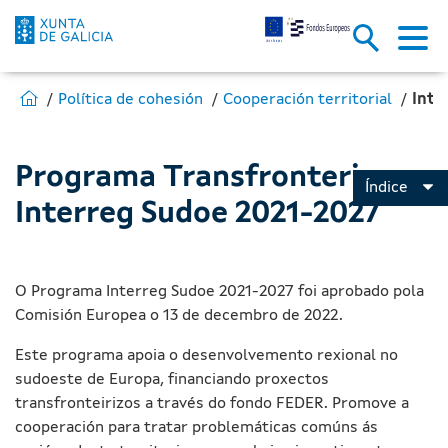
Interreg Sudoe - Fondos Europ
Skip to Main Content
Estás en:
Ir para Fondos Europeos
Política de cohesión
Cooperación territorial
Inte
Programa Transfronterizo
Índice
Interreg Sudoe 2021-2027
O Programa Interreg Sudoe 2021-2027 foi aprobado pola
Comisión Europea o 13 de decembro de 2022.
Este programa apoia o desenvolvemento rexional no
sudoeste de Europa, financiando proxectos
transfronteirizos a través do fondo FEDER. Promove a
cooperación para tratar problemáticas comúns ás