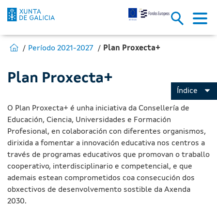
Plan Proxecta+ - Fondos Europ
Skip to Main Content
Estás en:
Ir para Fondos Europeos
Período 2021-2027
Plan Proxecta+
Plan Proxecta+
Índice
O Plan Proxecta+ é unha iniciativa da Consellería de
Educación, Ciencia, Universidades e Formación
Profesional, en colaboración con diferentes organismos,
dirixida a fomentar a innovación educativa nos centros a
través de programas educativos que promovan o traballo
cooperativo, interdisciplinario e competencial, e que
ademais estean comprometidos coa consecución dos
obxectivos de desenvolvemento sostible da Axenda
2030.