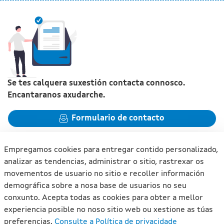
Se tes calquera suxestión contacta connosco.
Encantaranos axudarche.
Formulario de contacto
Empregamos cookies para entregar contido personalizado,
analizar as tendencias, administrar o sitio, rastrexar os
movementos de usuario no sitio e recoller información
Xunta de Galicia. Información mantida e publicada na internet
demográfica sobre a nosa base de usuarios no seu
pola Xunta de Galicia
conxunto. Acepta todas as cookies para obter a mellor
Atención á cidadanía
experiencia posible no noso sitio web ou xestione as túas
Accesibilidade
preferencias.
Consulte a Política de privacidade