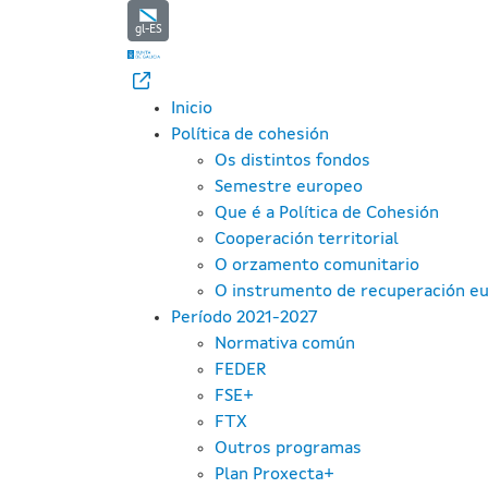
REGULAMENTO (UE) 2015/77
Skip to Main Content
gl-ES
Inicio
Política de cohesión
Os distintos fondos
Semestre europeo
Que é a Política de Cohesión
Cooperación territorial
O orzamento comunitario
O instrumento de recuperación e
Período 2021-2027
Normativa común
FEDER
FSE+
FTX
Outros programas
Plan Proxecta+