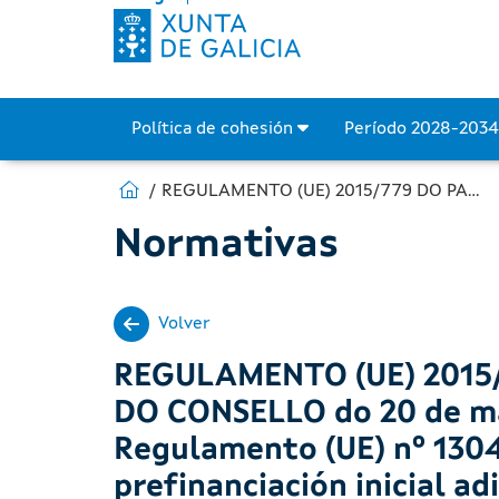
Política de cohesión
Período 2028-203
Estás en:
Ir para Fondos Europeos
REGULAMENTO (UE) 2015/779 DO PARLAMENTO EUROPEO E DO CONSELLO do 20 de maio de 2015 polo que se modifica o Regulamento (UE) nº 1304/2013 que se refire ao importe da prefinanciación inicial adicional abonada para os programas operativos apoiados pola Iniciativa de Emprego Xuvenil
Normativas
Volver
REGULAMENTO (UE) 2015
DO CONSELLO do 20 de mai
Regulamento (UE) nº 1304
prefinanciación inicial a