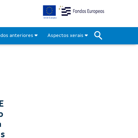
odos anteriores
Aspectos xerais
E
o
a
as