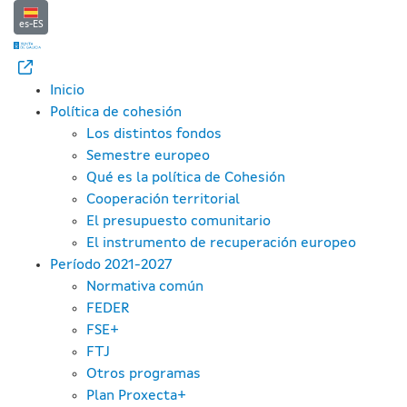
Reglamento (UE) 2024/795 del Pa
Saltar al contenido principal
es-ES
Inicio
Política de cohesión
Los distintos fondos
Semestre europeo
Qué es la política de Cohesión
Cooperación territorial
El presupuesto comunitario
El instrumento de recuperación europeo
Período 2021-2027
Normativa común
FEDER
FSE+
FTJ
Otros programas
Plan Proxecta+