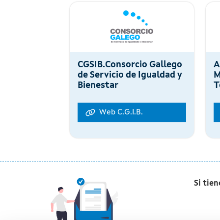
CGSIB.Consorcio Gallego
A
de Servicio de Igualdad y
M
Bienestar
T
Web C.G.I.B.
Si tie