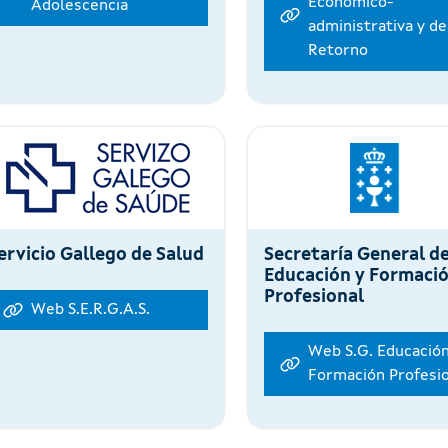
Económico-
Adolescencia
administrativa y de
Retorno
ervicio Gallego de Salud
Secretaría General d
Educación y Formaci
Profesional
Web S.E.R.G.A.S.
Web S.G. Educación
Formación Profesi