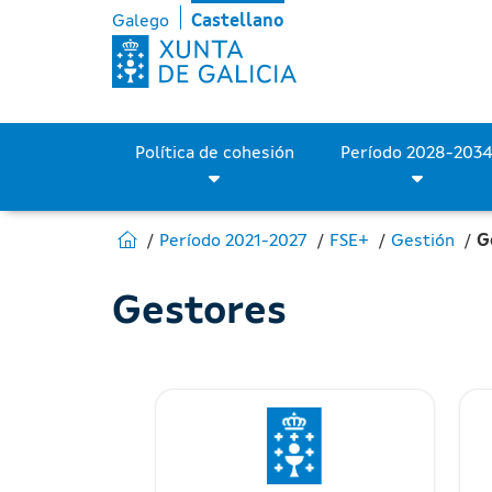
Gestores - Fondos Europ
Saltar al contenido principal
Galego
Castellano
Política de cohesión
Estás en:
Ir a Fondos Europeos
Período 2021-2027
FSE+
Gestión
G
Gestores