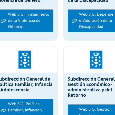
iolencia de Género
de la Discapacidad
Web S.G. Tratamiento
Web S.G. Dependen
de la Violencia de
e Valoración de la
Género
Discapacidad
ubdirección General de
Subdirección General
olítica Familiar, Infancia
Gestión Económico-
 Adolescencia
administrativa y del
Retorno
Web S.G. Política
Web S.G. Gestión
Familiar, Infancia y