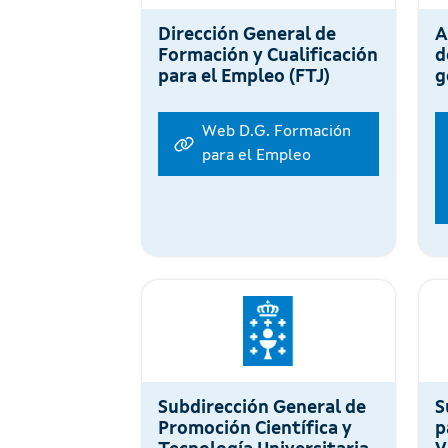
Dirección General de
A
Formación y Cualificación
d
para el Empleo (FTJ)
g
Web D.G. Formación
para el Empleo
Subdirección General de
S
Promoción Científica y
p