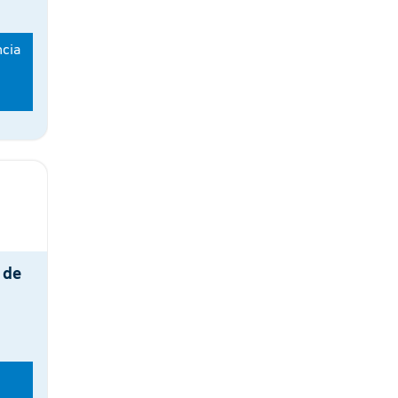
cia
 de