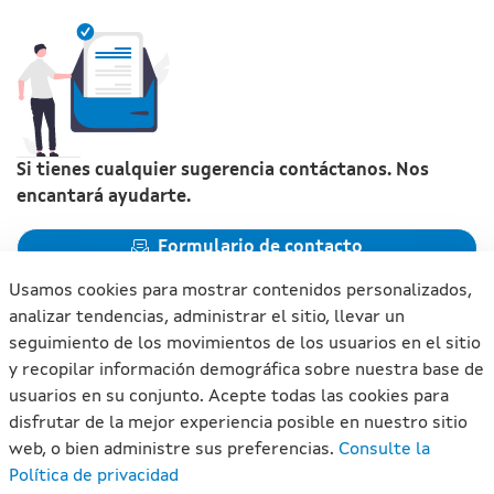
Si tienes cualquier sugerencia contáctanos. Nos
encantará ayudarte.
Formulario de contacto
Usamos cookies para mostrar contenidos personalizados,
analizar tendencias, administrar el sitio, llevar un
seguimiento de los movimientos de los usuarios en el sitio
y recopilar información demográfica sobre nuestra base de
Xunta de Galicia. Información mantenida y publicada en
usuarios en su conjunto. Acepte todas las cookies para
internet por la Xunta de Galicia
disfrutar de la mejor experiencia posible en nuestro sitio
Atención a la ciudadanía
web, o bien administre sus preferencias.
Consulte la
Accesibilidad
Política de privacidad