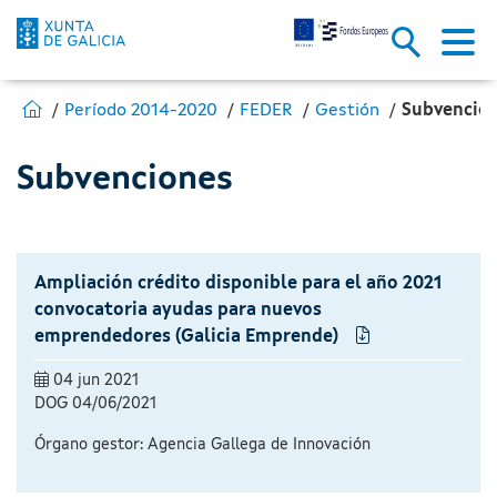
Subvenciones - Fondos Europe
Saltar al contenido principal
Estás en:
Ir a Fondos Europeos
Período 2014-2020
FEDER
Gestión
Subvencio
Subvenciones
Ampliación crédito disponible para el año 2021
convocatoria ayudas para nuevos
emprendedores (Galicia Emprende)
04 jun 2021
DOG
04/06/2021
Órgano gestor:
Agencia Gallega de Innovación