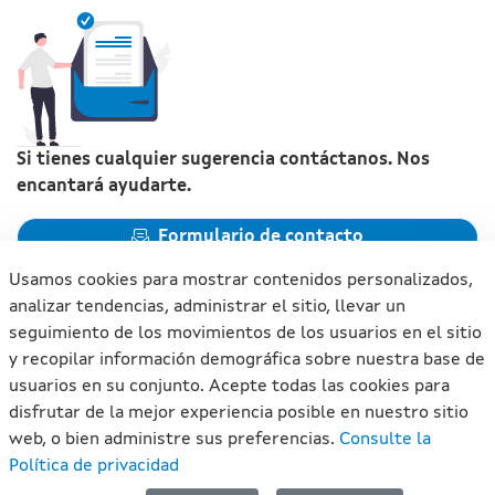
Si tienes cualquier sugerencia contáctanos. Nos
encantará ayudarte.
Formulario de contacto
Usamos cookies para mostrar contenidos personalizados,
analizar tendencias, administrar el sitio, llevar un
seguimiento de los movimientos de los usuarios en el sitio
y recopilar información demográfica sobre nuestra base de
Xunta de Galicia. Información mantenida y publicada en
usuarios en su conjunto. Acepte todas las cookies para
internet por la Xunta de Galicia
disfrutar de la mejor experiencia posible en nuestro sitio
Atención a la ciudadanía
web, o bien administre sus preferencias.
Consulte la
Accesibilidad
Política de privacidad
Aviso legal