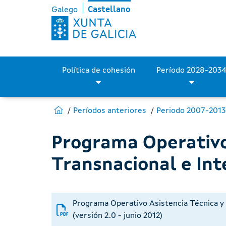
P.O. Asistencia Técnica e
Saltar al contenido principal
Galego
Castellano
Política de cohesión
Estás en:
Ir a Fondos Europeos
Períodos anteriores
Periodo 2007-2013
Programa Operativo
Transnacional e Int
Programa Operativo Asistencia Técnica y
(versión 2.0 - junio 2012)