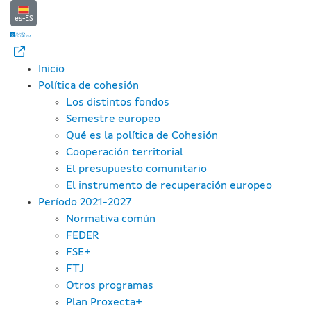
Reglamento delegado (UE) 2017
Saltar al contenido principal
es-ES
Inicio
Política de cohesión
Los distintos fondos
Semestre europeo
Qué es la política de Cohesión
Cooperación territorial
El presupuesto comunitario
El instrumento de recuperación europeo
Período 2021-2027
Normativa común
FEDER
FSE+
FTJ
Otros programas
Plan Proxecta+