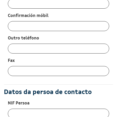
:
0
/ 280
Confirmación móbil
:
0
/ 280
Outro teléfono
:
0
/ 280
Fax
:
0
/ 280
Datos da persoa de contacto
NIF Persoa