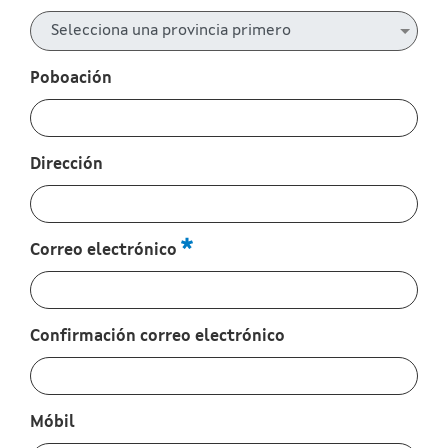
Poboación
:
0
/ 280
Dirección
:
0
/ 280
Correo electrónico
:
0
/ 280
Confirmación correo electrónico
:
0
/ 280
Móbil