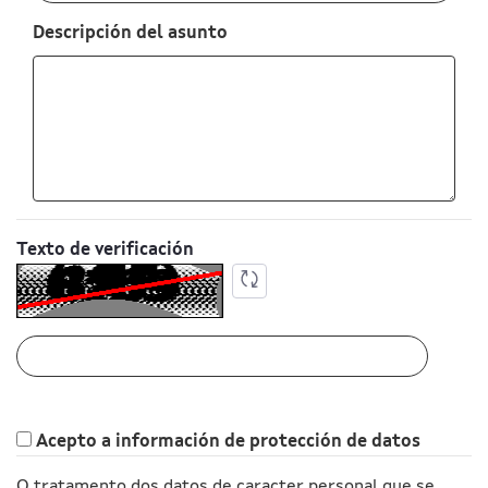
:
0
/ 280
Descripción del asunto
:
0
/ 65000
Texto de verificación
Actualiza a captcha
Acepto a información de protección de datos
O tratamento dos datos de caracter personal que se