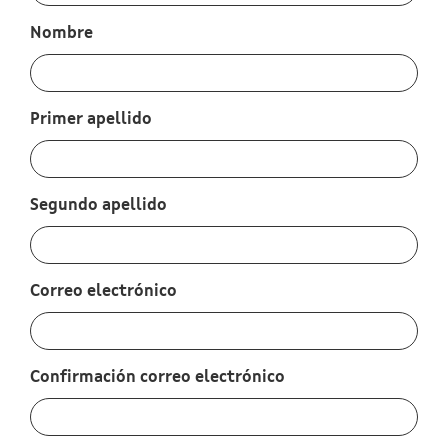
:
0
/ 280
Nombre
:
0
/ 280
Primer apellido
:
0
/ 280
Segundo apellido
:
0
/ 280
Correo electrónico
:
0
/ 280
Confirmación correo electrónico