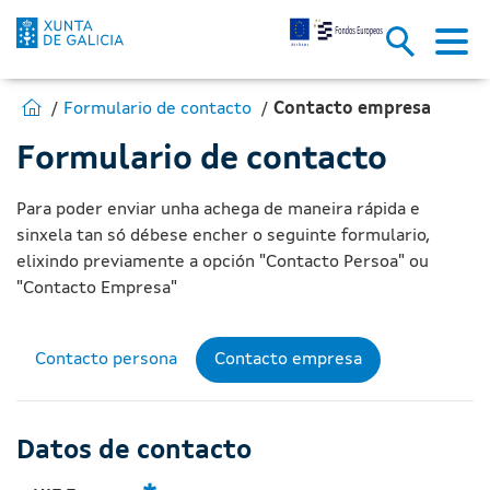
Contacto empresa - Fondos Eu
Skip to Main Content
Estás en:
Ir para Fondos Europeos
Formulario de contacto
Contacto empresa
Formulario de contacto
Para poder enviar unha achega de maneira rápida e
sinxela tan só débese encher o seguinte formulario,
elixindo previamente a opción "Contacto Persoa" ou
"Contacto Empresa"
Contacto persona
Contacto empresa
Datos de contacto