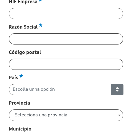
NIF Empresa
:
0
/ 280
Razón Social
:
0
/ 280
Código postal
:
0
/ 280
País
Provincia
Municipio