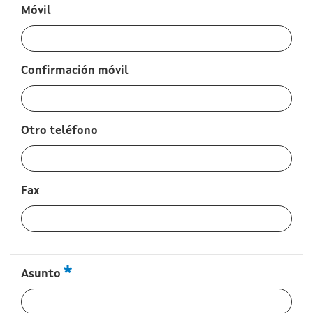
:
0
/ 280
Móvil
:
0
/ 280
Confirmación móvil
:
0
/ 280
Otro teléfono
:
0
/ 280
Fax
:
0
/ 280
Asunto