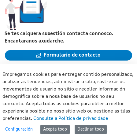
Se tes calquera suxestión contacta connosco.
Encantaranos axudarche.
Formulario de contacto
Empregamos cookies para entregar contido personalizado,
analizar as tendencias, administrar o sitio, rastrexar os
movementos de usuario no sitio e recoller información
Xunta de Galicia. Información mantida e publicada na internet
demográfica sobre a nosa base de usuarios no seu
pola Xunta de Galicia
conxunto. Acepta todas as cookies para obter a mellor
Atención á cidadanía
experiencia posible no noso sitio web ou xestione as túas
Accesibilidade
preferencias.
Consulte a Política de privacidade
Aviso legal
#lan
Configuración
Acepta todo
Declinar todo
Mapa do portal