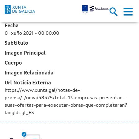
Un total de 13 empresas presen
Skip to Main Content
Fecha
01 xuño 2021 - 00:00:00
Subtítulo
Imagen Principal
Cuerpo
Imagen Relacionada
Url Noticia Externa
https://www.xunta.gal/notas-de-
prensa/-/nova/58575/total-13-empresas-presentan-
suas-ofertas-para-executar-obras-que-completaran?
langId=gl_ES