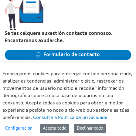
Se tes calquera suxestión contacta connosco.
Encantaranos axudarche.
Formulario de contacto
Empregamos cookies para entregar contido personalizado,
analizar as tendencias, administrar o sitio, rastrexar os
movementos de usuario no sitio e recoller información
Xunta de Galicia. Información mantida e publicada na internet
demográfica sobre a nosa base de usuarios no seu
pola Xunta de Galicia
conxunto. Acepta todas as cookies para obter a mellor
Atención á cidadanía
experiencia posible no noso sitio web ou xestione as túas
Accesibilidade
preferencias.
Consulte a Política de privacidade
Aviso legal
#lan
Configuración
Acepta todo
Declinar todo
Mapa do portal