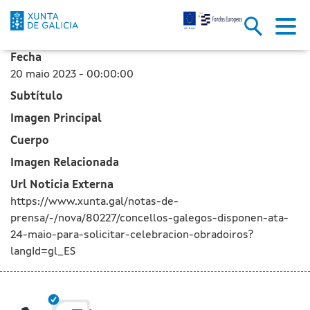
Os concellos galegos dispoñen 
Skip to Main Content
Fecha
20 maio 2023 - 00:00:00
Subtítulo
Imagen Principal
Cuerpo
Imagen Relacionada
Url Noticia Externa
https://www.xunta.gal/notas-de-
prensa/-/nova/80227/concellos-galegos-disponen-ata-
24-maio-para-solicitar-celebracion-obradoiros?
langId=gl_ES