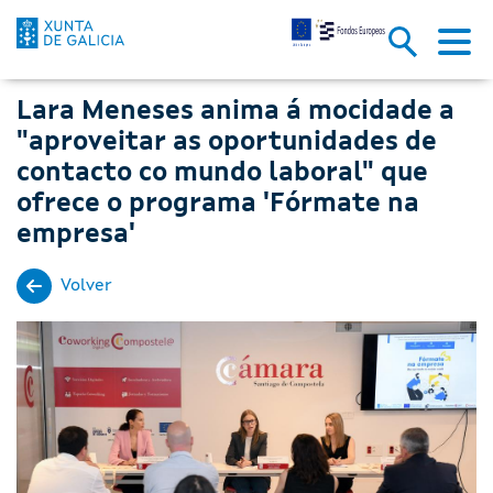
Lara Meneses anima á mocidade
Skip to Main Content
Lara Meneses anima á mocidade a
"aproveitar as oportunidades de
contacto co mundo laboral" que
ofrece o programa 'Fórmate na
empresa'
Volver