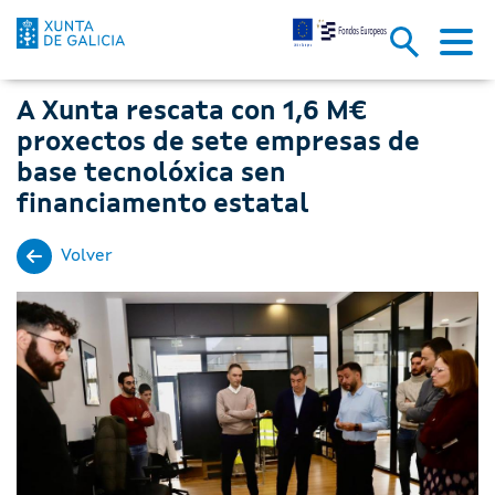
A Xunta rescata con 1,6 M€ pro
Skip to Main Content
A Xunta rescata con 1,6 M€
proxectos de sete empresas de
base tecnolóxica sen
financiamento estatal
Volver