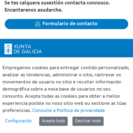
Se tes calquera suxestión contacta connosco.
Encantaranos axudarche.
Formulario de contacto
Xunta de Galicia. Información mantida e publicada na internet
pola Xunta de Galicia
Empregamos cookies para entregar contido personalizado,
analizar as tendencias, administrar o sitio, rastrexar os
Atención á cidadanía
movementos de usuario no sitio e recoller información
Accesibilidade
demográfica sobre a nosa base de usuarios no seu
Aviso legal
conxunto. Acepta todas as cookies para obter a mellor
Mapa do portal
experiencia posible no noso sitio web ou xestione as túas
preferencias.
Consulte a Política de privacidade
#lan
Configuración
Acepta todo
Declinar todo