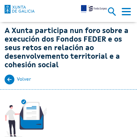
A Xunta participa nun foro sob
Skip to Main Content
A Xunta participa nun foro sobre a
execución dos Fondos FEDER e os
seus retos en relación ao
desenvolvemento territorial e a
cohesión social
Volver