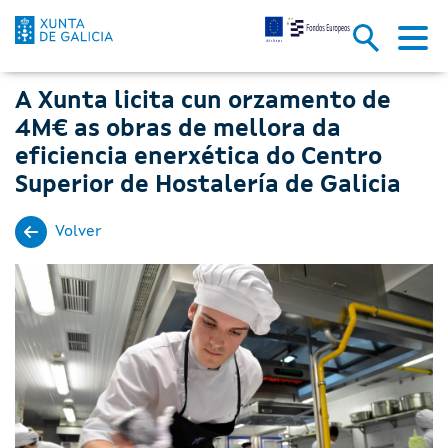
A Xunta licita cun orzamento d
Skip to Main Content
A Xunta licita cun orzamento de
4M€ as obras de mellora da
eficiencia enerxética do Centro
Superior de Hostalería de Galicia
Volver