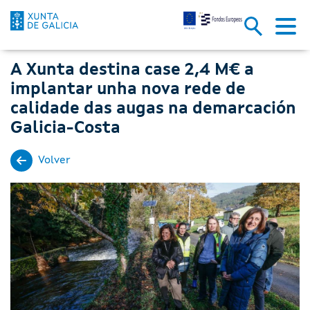
A Xunta destina case 2,4 M€ a 
Skip to Main Content
A Xunta destina case 2,4 M€ a
implantar unha nova rede de
calidade das augas na demarcación
Galicia-Costa
Volver