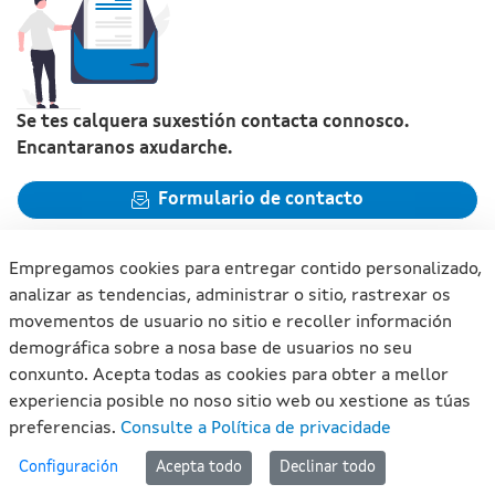
Se tes calquera suxestión contacta connosco.
Encantaranos axudarche.
Formulario de contacto
Empregamos cookies para entregar contido personalizado,
analizar as tendencias, administrar o sitio, rastrexar os
movementos de usuario no sitio e recoller información
Xunta de Galicia. Información mantida e publicada na internet
demográfica sobre a nosa base de usuarios no seu
pola Xunta de Galicia
conxunto. Acepta todas as cookies para obter a mellor
Atención á cidadanía
experiencia posible no noso sitio web ou xestione as túas
Accesibilidade
preferencias.
Consulte a Política de privacidade
Aviso legal
#lan
Configuración
Acepta todo
Declinar todo
Mapa do portal