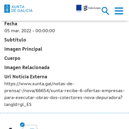
La bonificación del canon de S
Skip to Main Content
Fecha
05 mar. 2022 - 00:00:00
Subtítulo
Imagen Principal
Cuerpo
Imagen Relacionada
Url Noticia Externa
https://www.xunta.gal/notas-de-
prensa/-/nova/66654/xunta-recibe-6-ofertas-empresas-
para-executar-obras-dos-colectores-nova-depuradora?
langId=gl_ES