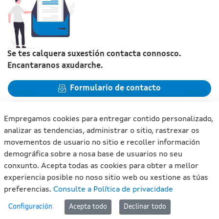
Se tes calquera suxestión contacta connosco.
Encantaranos axudarche.
Formulario de contacto
Empregamos cookies para entregar contido personalizado,
analizar as tendencias, administrar o sitio, rastrexar os
movementos de usuario no sitio e recoller información
Xunta de Galicia. Información mantida e publicada na internet
demográfica sobre a nosa base de usuarios no seu
pola Xunta de Galicia
conxunto. Acepta todas as cookies para obter a mellor
Atención á cidadanía
experiencia posible no noso sitio web ou xestione as túas
Accesibilidade
preferencias.
Consulte a Política de privacidade
Aviso legal
#lan
Configuración
Acepta todo
Declinar todo
Mapa do portal