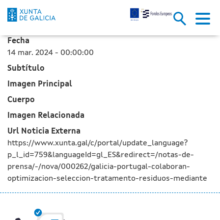
Galicia e Portugal colaboran n
Skip to Main Content
Fecha
14 mar. 2024 - 00:00:00
Subtítulo
Imagen Principal
Cuerpo
Imagen Relacionada
Url Noticia Externa
https://www.xunta.gal/c/portal/update_language?
p_l_id=759&languageId=gl_ES&redirect=/notas-de-
prensa/-/nova/000262/galicia-portugal-colaboran-
optimizacion-seleccion-tratamento-residuos-mediante