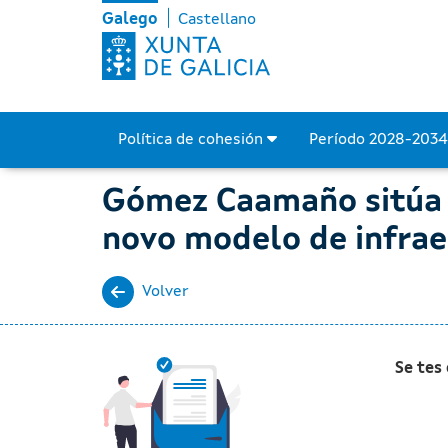
Gómez Caamaño sitúa o ce
Skip to Main Content
Galego
Castellano
Política de cohesión
Período 2028-203
Gómez Caamaño sitúa 
novo modelo de infrae
Volver
Se tes