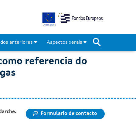
omo referencia do novo m
odos anteriores
Aspectos xerais
como referencia do
rgas
darche.
Formulario de contacto