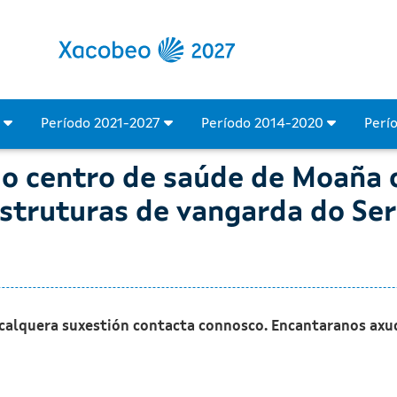
ntro de saúde de Moaña c
4
Período 2021-2027
Período 2014-2020
Perí
o centro de saúde de Moaña 
struturas de vangarda do Se
 calquera suxestión contacta connosco. Encantaranos axu