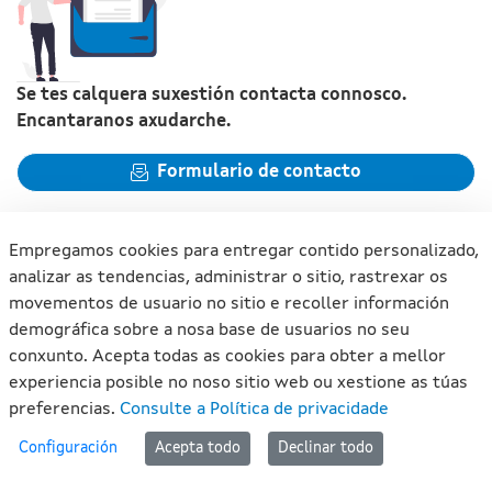
Se tes calquera suxestión contacta connosco.
Encantaranos axudarche.
Formulario de contacto
Empregamos cookies para entregar contido personalizado,
analizar as tendencias, administrar o sitio, rastrexar os
movementos de usuario no sitio e recoller información
Xunta de Galicia. Información mantida e publicada na internet
demográfica sobre a nosa base de usuarios no seu
pola Xunta de Galicia
conxunto. Acepta todas as cookies para obter a mellor
Atención á cidadanía
experiencia posible no noso sitio web ou xestione as túas
Accesibilidade
preferencias.
Consulte a Política de privacidade
Aviso legal
#lan
Configuración
Acepta todo
Declinar todo
Mapa do portal