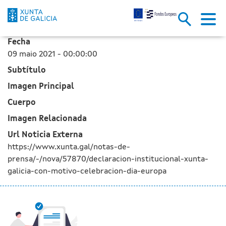
Declaración Institucional da X
Skip to Main Content
Fecha
09 maio 2021 - 00:00:00
Subtítulo
Imagen Principal
Cuerpo
Imagen Relacionada
Url Noticia Externa
https://www.xunta.gal/notas-de-
prensa/-/nova/57870/declaracion-institucional-xunta-
galicia-con-motivo-celebracion-dia-europa