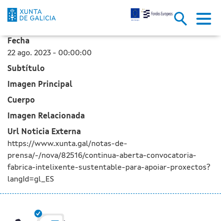
Continua aberta a convocatoria
Skip to Main Content
Fecha
22 ago. 2023 - 00:00:00
Subtítulo
Imagen Principal
Cuerpo
Imagen Relacionada
Url Noticia Externa
https://www.xunta.gal/notas-de-
prensa/-/nova/82516/continua-aberta-convocatoria-
fabrica-intelixente-sustentable-para-apoiar-proxectos?
langId=gl_ES