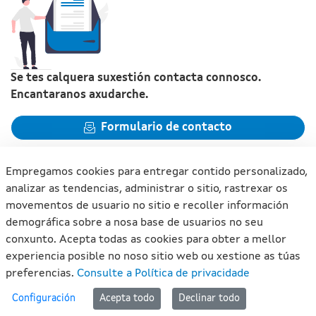
Se tes calquera suxestión contacta connosco.
Encantaranos axudarche.
Formulario de contacto
Empregamos cookies para entregar contido personalizado,
analizar as tendencias, administrar o sitio, rastrexar os
movementos de usuario no sitio e recoller información
Xunta de Galicia. Información mantida e publicada na internet
demográfica sobre a nosa base de usuarios no seu
pola Xunta de Galicia
conxunto. Acepta todas as cookies para obter a mellor
Atención á cidadanía
experiencia posible no noso sitio web ou xestione as túas
Accesibilidade
preferencias.
Consulte a Política de privacidade
Aviso legal
#lan
Configuración
Acepta todo
Declinar todo
Mapa do portal