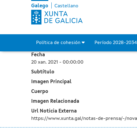
A Xunta recibe ofertas d
Skip to Main Content
Galego
Castellano
Política de cohesión
Período 2028-203
Fecha
20 xan. 2021 - 00:00:00
Subtítulo
Imagen Principal
Cuerpo
Imagen Relacionada
Url Noticia Externa
https://www.xunta.gal/notas-de-prensa/-/nov