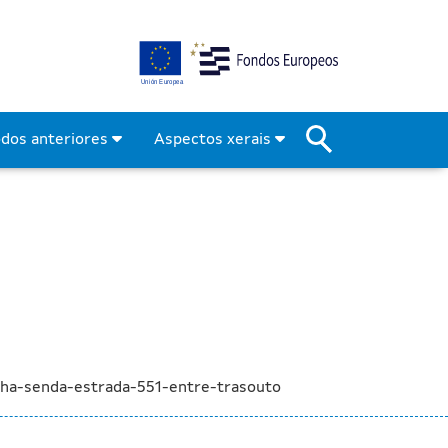
ar unha senda na estrada
odos anteriores
Aspectos xerais
nha-senda-estrada-551-entre-trasouto