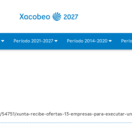
e 13 empresas para execut
4
Período 2021-2027
Período 2014-2020
Perí
a/54751/xunta-recibe-ofertas-13-empresas-para-executar-u