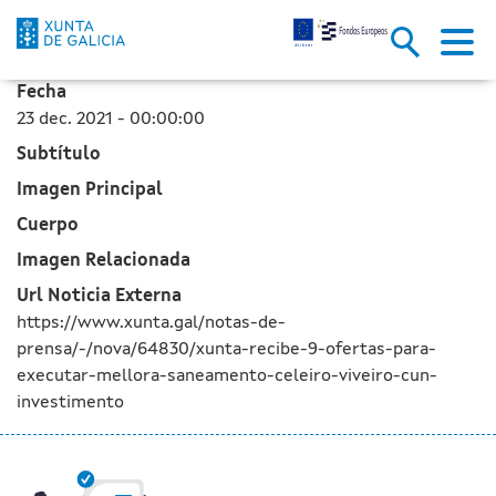
A Xunta recibe 9 ofertas para 
Skip to Main Content
Fecha
23 dec. 2021 - 00:00:00
Subtítulo
Imagen Principal
Cuerpo
Imagen Relacionada
Url Noticia Externa
https://www.xunta.gal/notas-de-
prensa/-/nova/64830/xunta-recibe-9-ofertas-para-
executar-mellora-saneamento-celeiro-viveiro-cun-
investimento