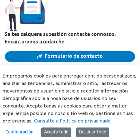
Se tes calquera suxestión contacta connosco.
Encantaranos axudarche.
Formulario de contacto
Empregamos cookies para entregar contido personalizado,
analizar as tendencias, administrar o sitio, rastrexar os
movementos de usuario no sitio e recoller información
Xunta de Galicia. Información mantida e publicada na internet
demográfica sobre a nosa base de usuarios no seu
pola Xunta de Galicia
conxunto. Acepta todas as cookies para obter a mellor
Atención á cidadanía
experiencia posible no noso sitio web ou xestione as túas
Accesibilidade
preferencias.
Consulte a Política de privacidade
Aviso legal
#lan
Configuración
Acepta todo
Declinar todo
Mapa do portal