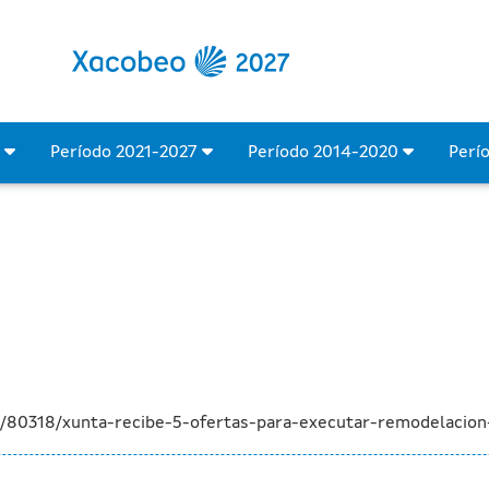
para executar a remodelac
4
Período 2021-2027
Período 2014-2020
Perí
a/80318/xunta-recibe-5-ofertas-para-executar-remodelacion