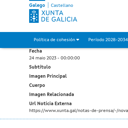
A Xunta recibe 5 ofertas 
Skip to Main Content
Galego
Castellano
Política de cohesión
Período 2028-203
Fecha
24 maio 2023 - 00:00:00
Subtítulo
Imagen Principal
Cuerpo
Imagen Relacionada
Url Noticia Externa
https://www.xunta.gal/notas-de-prensa/-/nov