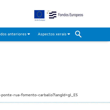
ión da ponte na rúa Fomen
odos anteriores
Aspectos xerais
-ponte-rua-fomento-carballo?langId=gl_ES