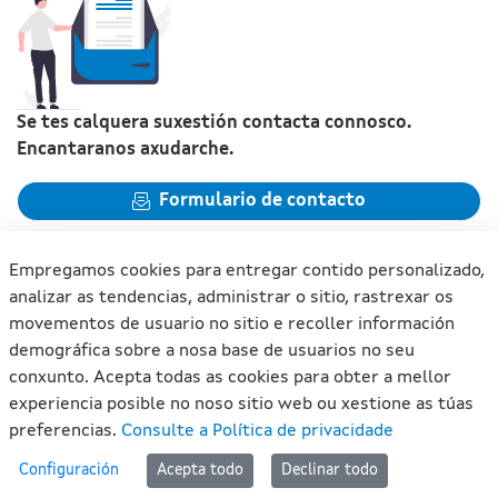
Se tes calquera suxestión contacta connosco.
Encantaranos axudarche.
Formulario de contacto
Empregamos cookies para entregar contido personalizado,
analizar as tendencias, administrar o sitio, rastrexar os
movementos de usuario no sitio e recoller información
Xunta de Galicia. Información mantida e publicada na internet
demográfica sobre a nosa base de usuarios no seu
pola Xunta de Galicia
conxunto. Acepta todas as cookies para obter a mellor
Atención á cidadanía
experiencia posible no noso sitio web ou xestione as túas
Accesibilidade
preferencias.
Consulte a Política de privacidade
Aviso legal
#lan
Configuración
Acepta todo
Declinar todo
Mapa do portal