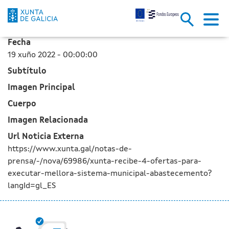
A Xunta recibe 4 ofertas para 
Skip to Main Content
Fecha
19 xuño 2022 - 00:00:00
Subtítulo
Imagen Principal
Cuerpo
Imagen Relacionada
Url Noticia Externa
https://www.xunta.gal/notas-de-
prensa/-/nova/69986/xunta-recibe-4-ofertas-para-
executar-mellora-sistema-municipal-abastecemento?
langId=gl_ES