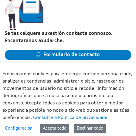
Se tes calquera suxestión contacta connosco.
Encantaranos axudarche.
Formulario de contacto
Empregamos cookies para entregar contido personalizado,
analizar as tendencias, administrar o sitio, rastrexar os
movementos de usuario no sitio e recoller información
Xunta de Galicia. Información mantida e publicada na internet
demográfica sobre a nosa base de usuarios no seu
pola Xunta de Galicia
conxunto. Acepta todas as cookies para obter a mellor
Atención á cidadanía
experiencia posible no noso sitio web ou xestione as túas
Accesibilidade
preferencias.
Consulte a Política de privacidade
Aviso legal
#lan
Configuración
Acepta todo
Declinar todo
Mapa do portal