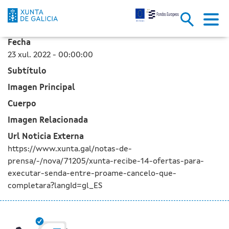
A Xunta recibe 14 ofertas para
Skip to Main Content
Fecha
23 xul. 2022 - 00:00:00
Subtítulo
Imagen Principal
Cuerpo
Imagen Relacionada
Url Noticia Externa
https://www.xunta.gal/notas-de-
prensa/-/nova/71205/xunta-recibe-14-ofertas-para-
executar-senda-entre-proame-cancelo-que-
completara?langId=gl_ES