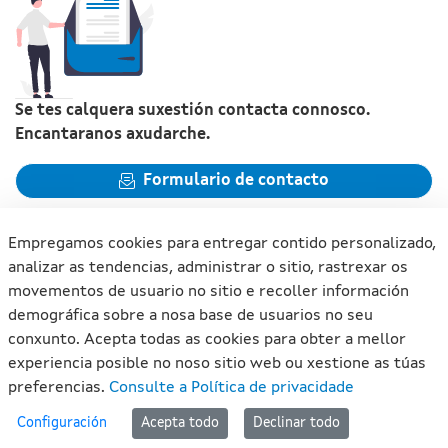
Se tes calquera suxestión contacta connosco.
Encantaranos axudarche.
Formulario de contacto
Empregamos cookies para entregar contido personalizado,
analizar as tendencias, administrar o sitio, rastrexar os
movementos de usuario no sitio e recoller información
Xunta de Galicia. Información mantida e publicada na internet
demográfica sobre a nosa base de usuarios no seu
pola Xunta de Galicia
conxunto. Acepta todas as cookies para obter a mellor
Atención á cidadanía
experiencia posible no noso sitio web ou xestione as túas
Accesibilidade
preferencias.
Consulte a Política de privacidade
Aviso legal
#lan
Configuración
Acepta todo
Declinar todo
Mapa do portal