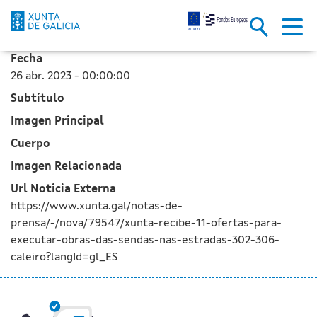
A Xunta recibe 11 ofertas para
Skip to Main Content
Fecha
26 abr. 2023 - 00:00:00
Subtítulo
Imagen Principal
Cuerpo
Imagen Relacionada
Url Noticia Externa
https://www.xunta.gal/notas-de-
prensa/-/nova/79547/xunta-recibe-11-ofertas-para-
executar-obras-das-sendas-nas-estradas-302-306-
caleiro?langId=gl_ES