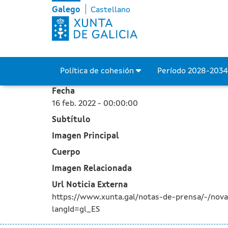
A Xunta recibe 10 ofertas
Skip to Main Content
Galego
Castellano
Política de cohesión
Período 2028-203
Fecha
16 feb. 2022 - 00:00:00
Subtítulo
Imagen Principal
Cuerpo
Imagen Relacionada
Url Noticia Externa
https://www.xunta.gal/notas-de-prensa/-/nov
langId=gl_ES