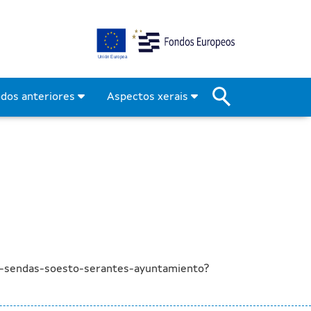
r as sendas de Soesto e d
odos anteriores
Aspectos xerais
s-sendas-soesto-serantes-ayuntamiento?