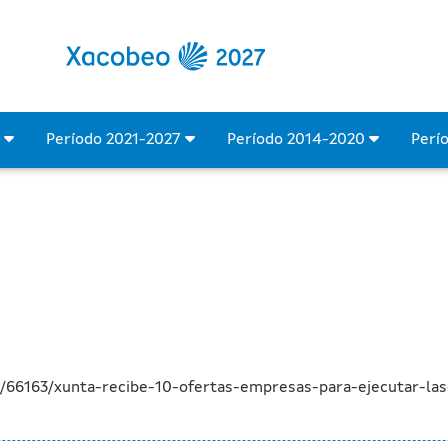
 de empresas para executa
4
Período 2021-2027
Período 2014-2020
Perí
a/66163/xunta-recibe-10-ofertas-empresas-para-ejecutar-la