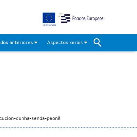
para a execución dunha se
odos anteriores
Aspectos xerais
ecucion-dunha-senda-peonil