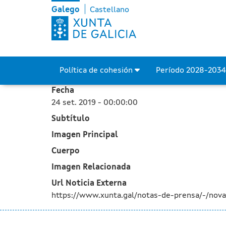
A Xunta publica no DOG o 
Skip to Main Content
Galego
Castellano
Política de cohesión
Período 2028-203
Fecha
24 set. 2019 - 00:00:00
Subtítulo
Imagen Principal
Cuerpo
Imagen Relacionada
Url Noticia Externa
https://www.xunta.gal/notas-de-prensa/-/nova