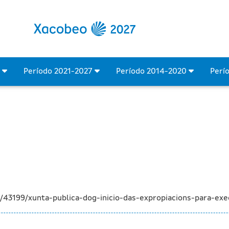
inicio das expropiacións 
4
Período 2021-2027
Período 2014-2020
Perí
/43199/xunta-publica-dog-inicio-das-expropiacions-para-ex