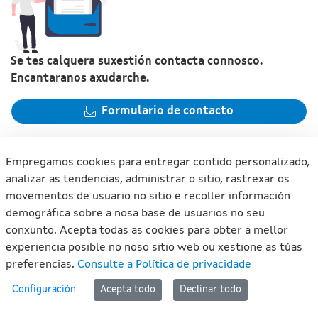
Se tes calquera suxestión contacta connosco.
Encantaranos axudarche.
Formulario de contacto
Empregamos cookies para entregar contido personalizado,
analizar as tendencias, administrar o sitio, rastrexar os
movementos de usuario no sitio e recoller información
Xunta de Galicia. Información mantida e publicada na internet
demográfica sobre a nosa base de usuarios no seu
pola Xunta de Galicia
conxunto. Acepta todas as cookies para obter a mellor
Atención á cidadanía
experiencia posible no noso sitio web ou xestione as túas
Accesibilidade
preferencias.
Consulte a Política de privacidade
Aviso legal
#lan
Configuración
Acepta todo
Declinar todo
Mapa do portal