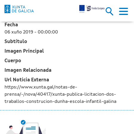
A Xunta publica a licitación do
Skip to Main Content
Fecha
06 xuño 2019 - 00:00:00
Subtítulo
Imagen Principal
Cuerpo
Imagen Relacionada
Url Noticia Externa
https://www.xunta.gal/notas-de-
prensa/-/nova/40417/xunta-publica-licitacion-dos-
traballos-construcion-dunha-escola-infantil-galina