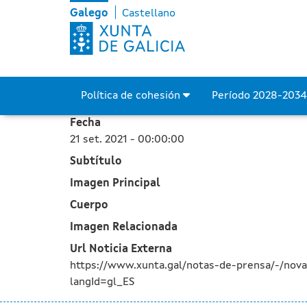
A Xunta outorga axudas a
Skip to Main Content
Galego
Castellano
Política de cohesión
Período 2028-203
Fecha
21 set. 2021 - 00:00:00
Subtítulo
Imagen Principal
Cuerpo
Imagen Relacionada
Url Noticia Externa
https://www.xunta.gal/notas-de-prensa/-/nov
langId=gl_ES