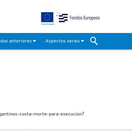
orna de Bergantiños-Costa
odos anteriores
Aspectos xerais
gantinos-costa-morte-para-execucion?