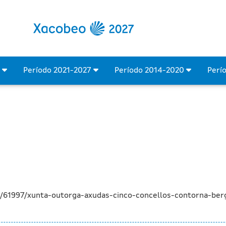
 cinco concellos da cont
4
Período 2021-2027
Período 2014-2020
Perí
a/61997/xunta-outorga-axudas-cinco-concellos-contorna-ber