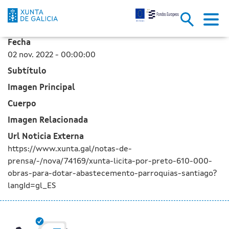
A Xunta licita por preto de 61
Skip to Main Content
Fecha
02 nov. 2022 - 00:00:00
Subtítulo
Imagen Principal
Cuerpo
Imagen Relacionada
Url Noticia Externa
https://www.xunta.gal/notas-de-
prensa/-/nova/74169/xunta-licita-por-preto-610-000-
obras-para-dotar-abastecemento-parroquias-santiago?
langId=gl_ES