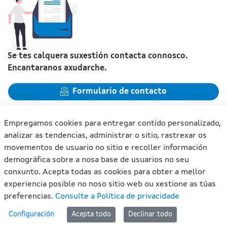
Se tes calquera suxestión contacta connosco.
Encantaranos axudarche.
Formulario de contacto
Empregamos cookies para entregar contido personalizado,
analizar as tendencias, administrar o sitio, rastrexar os
movementos de usuario no sitio e recoller información
Xunta de Galicia. Información mantida e publicada na internet
demográfica sobre a nosa base de usuarios no seu
pola Xunta de Galicia
conxunto. Acepta todas as cookies para obter a mellor
Atención á cidadanía
experiencia posible no noso sitio web ou xestione as túas
Accesibilidade
preferencias.
Consulte a Política de privacidade
Aviso legal
#lan
Configuración
Acepta todo
Declinar todo
Mapa do portal