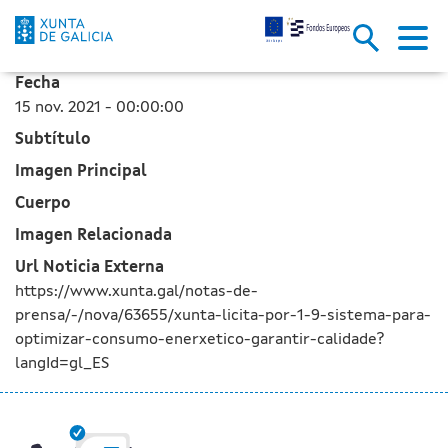
A Xunta licita por 1,9 M€ un s
Skip to Main Content
Fecha
15 nov. 2021 - 00:00:00
Subtítulo
Imagen Principal
Cuerpo
Imagen Relacionada
Url Noticia Externa
https://www.xunta.gal/notas-de-
prensa/-/nova/63655/xunta-licita-por-1-9-sistema-para-
optimizar-consumo-enerxetico-garantir-calidade?
langId=gl_ES