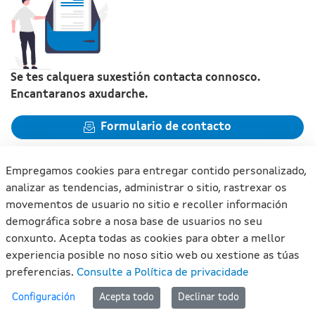
Se tes calquera suxestión contacta connosco.
Encantaranos axudarche.
Formulario de contacto
Empregamos cookies para entregar contido personalizado,
analizar as tendencias, administrar o sitio, rastrexar os
movementos de usuario no sitio e recoller información
Xunta de Galicia. Información mantida e publicada na internet
demográfica sobre a nosa base de usuarios no seu
pola Xunta de Galicia
conxunto. Acepta todas as cookies para obter a mellor
Atención á cidadanía
experiencia posible no noso sitio web ou xestione as túas
Accesibilidade
preferencias.
Consulte a Política de privacidade
Aviso legal
#lan
Configuración
Acepta todo
Declinar todo
Mapa do portal