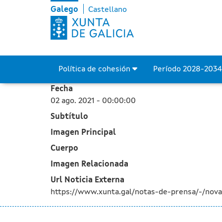
A Xunta concede axudas p
Skip to Main Content
Galego
Castellano
Política de cohesión
Período 2028-203
Fecha
02 ago. 2021 - 00:00:00
Subtítulo
Imagen Principal
Cuerpo
Imagen Relacionada
Url Noticia Externa
https://www.xunta.gal/notas-de-prensa/-/no