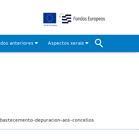
as de abastecemento e de
odos anteriores
Aspectos xerais
abastecemento-depuracion-aos-concellos