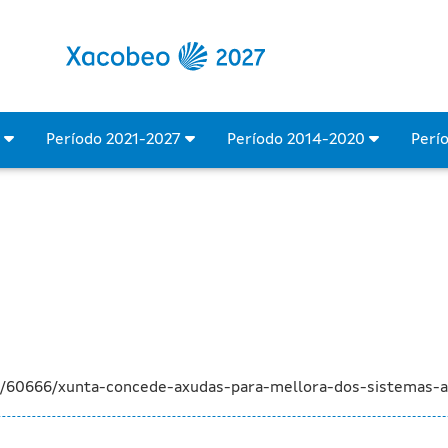
ara a mellora dos sistem
4
Período 2021-2027
Período 2014-2020
Perí
va/60666/xunta-concede-axudas-para-mellora-dos-sistemas-