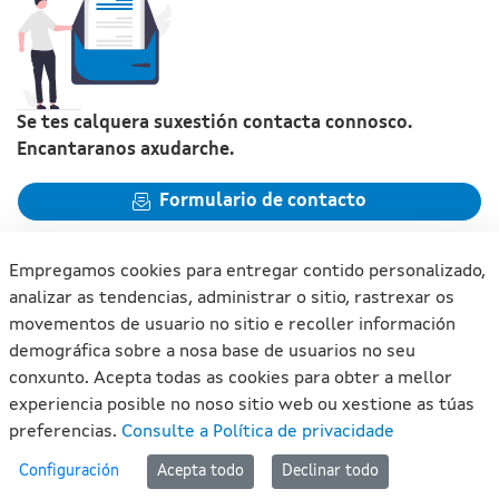
Se tes calquera suxestión contacta connosco.
Encantaranos axudarche.
Formulario de contacto
Empregamos cookies para entregar contido personalizado,
analizar as tendencias, administrar o sitio, rastrexar os
movementos de usuario no sitio e recoller información
Xunta de Galicia. Información mantida e publicada na internet
demográfica sobre a nosa base de usuarios no seu
pola Xunta de Galicia
conxunto. Acepta todas as cookies para obter a mellor
Atención á cidadanía
experiencia posible no noso sitio web ou xestione as túas
Accesibilidade
preferencias.
Consulte a Política de privacidade
Aviso legal
#lan
Configuración
Acepta todo
Declinar todo
Mapa do portal