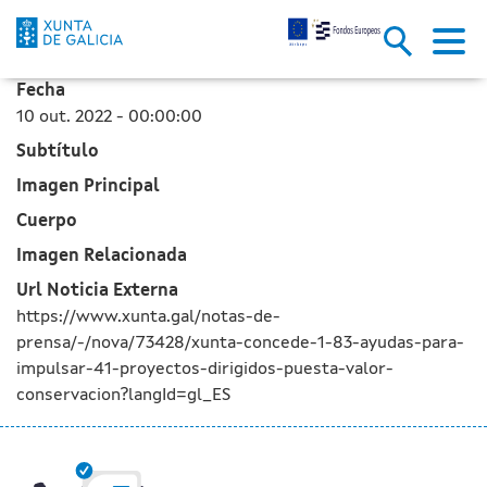
A Xunta concede 1,83 M€ en axu
Skip to Main Content
Fecha
10 out. 2022 - 00:00:00
Subtítulo
Imagen Principal
Cuerpo
Imagen Relacionada
Url Noticia Externa
https://www.xunta.gal/notas-de-
prensa/-/nova/73428/xunta-concede-1-83-ayudas-para-
impulsar-41-proyectos-dirigidos-puesta-valor-
conservacion?langId=gl_ES