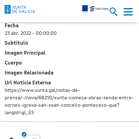
A Xunta comeza as obras da se
Skip to Main Content
Fecha
23 abr. 2022 - 00:00:00
Subtítulo
Imagen Principal
Cuerpo
Imagen Relacionada
Url Noticia Externa
https://www.xunta.gal/notas-de-
prensa/-/nova/68210/xunta-comeza-obras-senda-entre-
xornes-igrexa-san-xoan-concello-ponteceso-que?
langId=gl_ES