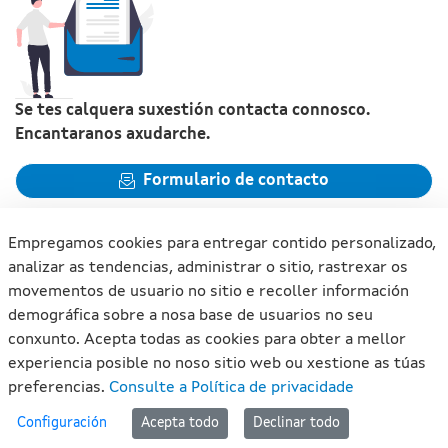
Se tes calquera suxestión contacta connosco.
Encantaranos axudarche.
Formulario de contacto
Empregamos cookies para entregar contido personalizado,
analizar as tendencias, administrar o sitio, rastrexar os
movementos de usuario no sitio e recoller información
Xunta de Galicia. Información mantida e publicada na internet
demográfica sobre a nosa base de usuarios no seu
pola Xunta de Galicia
conxunto. Acepta todas as cookies para obter a mellor
Atención á cidadanía
experiencia posible no noso sitio web ou xestione as túas
Accesibilidade
preferencias.
Consulte a Política de privacidade
Aviso legal
#lan
Configuración
Acepta todo
Declinar todo
Mapa do portal