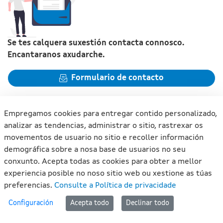
Se tes calquera suxestión contacta connosco.
Encantaranos axudarche.
Formulario de contacto
Empregamos cookies para entregar contido personalizado,
analizar as tendencias, administrar o sitio, rastrexar os
movementos de usuario no sitio e recoller información
Xunta de Galicia. Información mantida e publicada na internet
demográfica sobre a nosa base de usuarios no seu
pola Xunta de Galicia
conxunto. Acepta todas as cookies para obter a mellor
Atención á cidadanía
experiencia posible no noso sitio web ou xestione as túas
Accesibilidade
preferencias.
Consulte a Política de privacidade
Aviso legal
#lan
Configuración
Acepta todo
Declinar todo
Mapa do portal