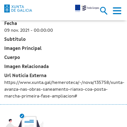
A Xunta avanza nas obras de s
Skip to Main Content
Fecha
09 nov. 2021 - 00:00:00
Subtítulo
Imagen Principal
Cuerpo
Imagen Relacionada
Url Noticia Externa
https://www.xunta.gal/hemeroteca/-/nova/135758/xunta-
avanza-nas-obras-saneamento-rianxo-coa-posta-
marcha-primeira-fase-ampliacion#