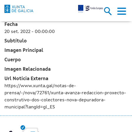
A Xunta avanza na redacción d
Skip to Main Content
Fecha
20 set. 2022 - 00:00:00
Subtítulo
Imagen Principal
Cuerpo
Imagen Relacionada
Url Noticia Externa
https://www.xunta.gal/notas-de-
prensa/-/nova/72761/xunta-avanza-redaccion-proxecto-
construtivo-dos-colectores-nova-depuradora-
municipal?langId=gl_ES