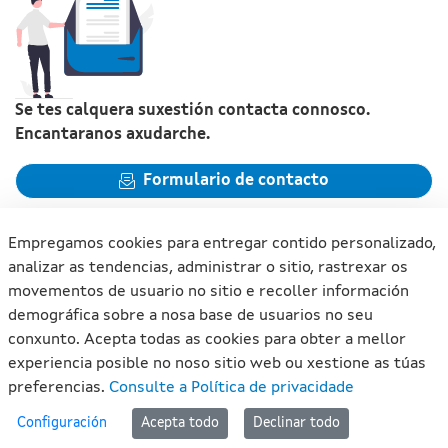
Se tes calquera suxestión contacta connosco.
Encantaranos axudarche.
Formulario de contacto
Empregamos cookies para entregar contido personalizado,
analizar as tendencias, administrar o sitio, rastrexar os
movementos de usuario no sitio e recoller información
Xunta de Galicia. Información mantida e publicada na internet
demográfica sobre a nosa base de usuarios no seu
pola Xunta de Galicia
conxunto. Acepta todas as cookies para obter a mellor
Atención á cidadanía
experiencia posible no noso sitio web ou xestione as túas
Accesibilidade
preferencias.
Consulte a Política de privacidade
Aviso legal
#lan
Configuración
Acepta todo
Declinar todo
Mapa do portal