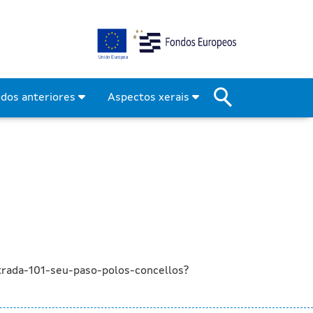
endas na estrada OU-101, 
odos anteriores
Aspectos xerais
trada-101-seu-paso-polos-concellos?