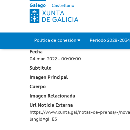
A Xunta aproba o proxecto
Skip to Main Content
Galego
Castellano
Política de cohesión
Período 2028-203
Fecha
04 mar. 2022 - 00:00:00
Subtítulo
Imagen Principal
Cuerpo
Imagen Relacionada
Url Noticia Externa
https://www.xunta.gal/notas-de-prensa/-/nov
langId=gl_ES