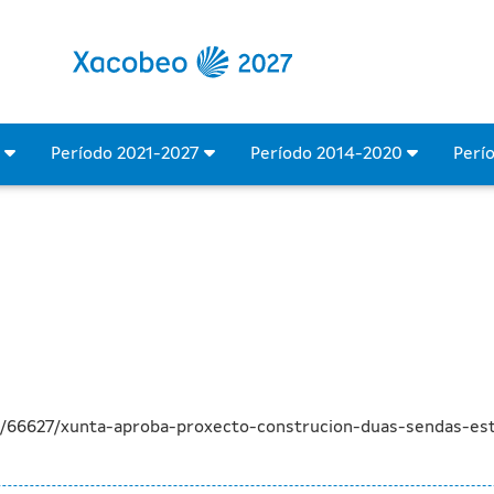
 de construción de dúas s
4
Período 2021-2027
Período 2014-2020
Perí
a/66627/xunta-aproba-proxecto-construcion-duas-sendas-es